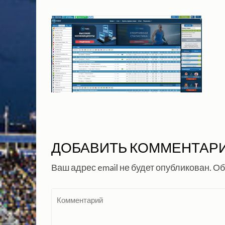
ДОБАВИТЬ КОММЕНТАР
Ваш адрес email не будет опубликован.
Об
Комментарий