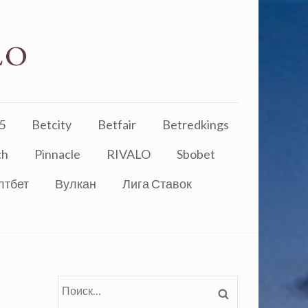
5
Betcity
Betfair
Betredkings
ch
Pinnacle
RIVALO
Sbobet
лтбет
Вулкан
Лига Ставок
Найти: