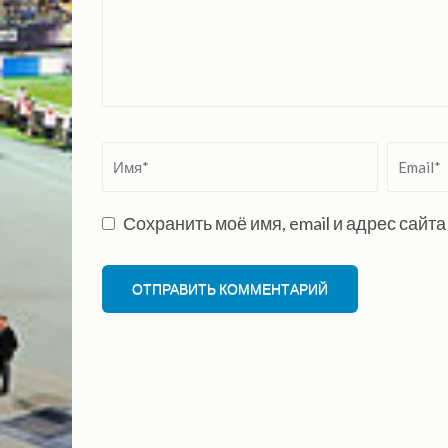
Имя
*
Email
*
Сохранить моё имя, email и адрес сай