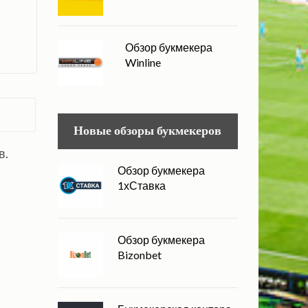
Обзор букмекера
Winline
Новые обзоры букмекеров
в.
Обзор букмекера
1хСтавка
Обзор букмекера
Bizonbet