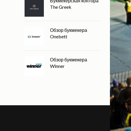
Букмекерская контора
The Greek
Обзор букмекера
Onebett
Обзор букмекера
Winner