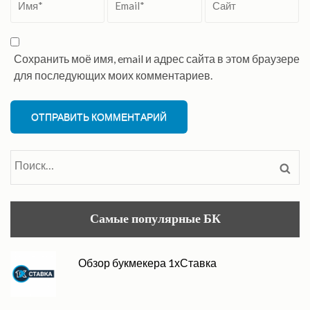
Сохранить моё имя, email и адрес сайта в этом браузере
для последующих моих комментариев.
Найти:
Самые популярные БК
Обзор букмекера 1хСтавка