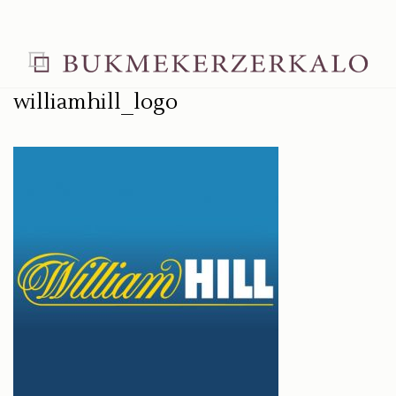
Перейти
к
содержимому
(нажмите
BUKMEKERZERKALO.COM
Enter)
Все зеркала букмекерских контор
williamhill_logo